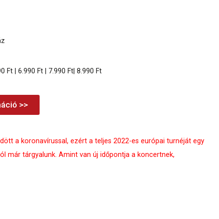
áz
0 Ft | 6.990 Ft | 7.990 Ft| 8.990 Ft
áció >>
tt a koronavírussal, ezért a teljes 2022-es európai turnéját egy
ról már tárgyalunk. Amint van új időpontja a koncertnek,