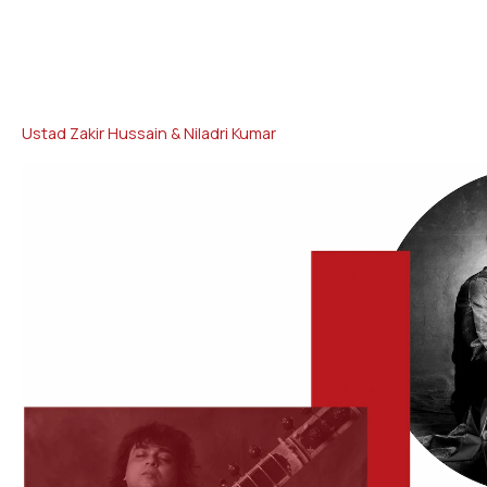
Ustad Zakir
Hussain
&
Niladri
Kumar