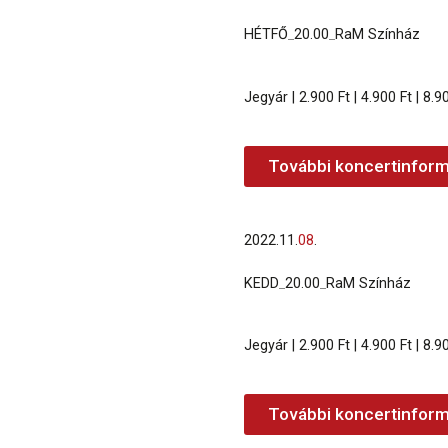
HÉTFŐ
_
20.00
_
RaM Színház
Jegyár | 2.900 Ft | 4.900 Ft | 8.9
További koncertinform
2022.
11.
08
.
KEDD
_
20.00
_
RaM Színház
Jegyár | 2.900 Ft | 4.900 Ft | 8.9
További koncertinform