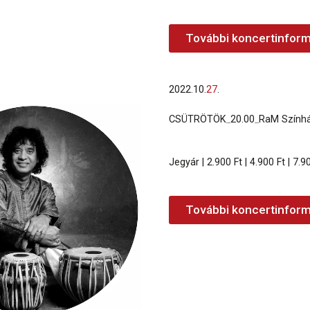
További koncertinform
2022.
10.
27
.
CSÜTRÖTÖK
_
20.00
_
RaM Szính
Jegyár | 2.900 Ft | 4.900 Ft | 7.9
További koncertinform