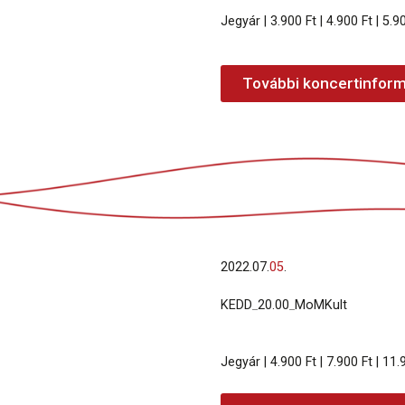
Jegyár | 3.900 Ft | 4.900 Ft | 5.90
További koncertinform
2022.
07.
05
.
KEDD
_
20.00
_
MoMKult
Jegyár | 4.900 Ft | 7.900 Ft | 11.