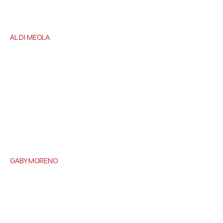
AL DI
MEOLA
GABY
MORENO