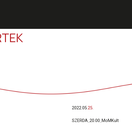
RTEK
2022.
05.
25
.
SZERDA
_
20.00
_
MoMKult