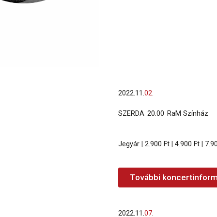
2022.
11.
02
.
SZERDA
_
20.00
_
RaM Színház
Jegyár | 2.900 Ft | 4.900 Ft | 7.9
További koncertinform
2022.
11.
07
.