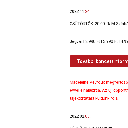
2022.
11.
24
.
CSÜTÖRTÖK
_
20.00
_
RaM Szính
Jegyár | 2.990 Ft | 3.990 Ft | 4.99
További koncertinform
Madeleine Peyroux megfertőződö
évvel elhalasztja. Az új időpont
tájékoztatást küldünk róla.
2022.
02.
07
.