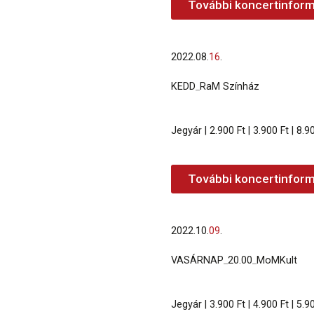
További koncertinform
2022.
08.
16
.
KEDD
_
RaM Színház
Jegyár | 2.900 Ft | 3.900 Ft | 8.9
További koncertinform
2022.
10.
09
.
VASÁRNAP
_
20.00
_
MoMKult
Jegyár | 3.900 Ft | 4.900 Ft | 5.90