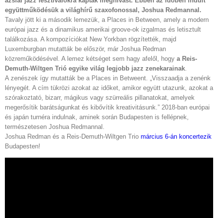
ázsiai jazz fesztiválokra kaptak meghívást. Ebben az időben indult
együttműködésük a világhírű szaxofonossal, Joshua Redmannal.
Tavaly jött ki a második lemezük, a Places in Between, amely a modern
európai jazz és a dinamikus amerikai groove-ok izgalmas és letisztult
találkozása. A kompozíciókat New Yorkban rögzítették, majd
Luxemburgban mutatták be először, már Joshua Redman
közreműködésével. A lemez kétséget sem hagy afelől, hogy
a Reis-
Demuth-Wiltgen Trió egyike világ legjobb jazz zenekarainak
.
A zenészek így mutatták be a Places in Betweent. „Visszaadja a zenénk
lényegét. A cím tükrözi azokat az időket, amikor együtt utazunk, azokat a
szórakoztató, bizarr, mágikus vagy szürreális pillanatokat, amelyek
megerősítik barátságunkat és kibővítik kreativitásunk.” 2018-ban európai
és japán turnéra indulnak, aminek során Budapesten is fellépnek,
természetesen Joshua Redmannal.
Joshua Redman és a Reis-Demuth-Wiltgen Trio
március 6-án koncertezik
Budapesten!