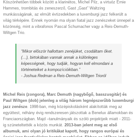
Köszönhetően többek között a klarinétos, Michel Pilz, a virtuóz Ernie
Hammes, trombitás és zeneszerző, Gast „Gast” Waltzing
munkásságának, az elmúlt évtizedekben a luxemburgi jazz felkerült a
világ térképére. Ennek nyomán ma olyan fiatal jazz zenészeket ünnepel a
közönség, mint a vibrafonos Pascal Schumacher vagy a Reis-Demuth-
Wiltgen Trio.
“Mikor először hallottam zenéjüket, csodáltam őket.
(…), birtokában vannak annak a különleges
képességnek, hogy tudják, hogyan kell elmondani a
történeteiket a kompozícióikban.”
- Joshua Redman a Reis-Demuth-Wiltgen Trioról
Michel Reis (zongora), Marc Demuth (nagybőgő, basszusgitár) és
Paul Wiltgen (dob) jelenleg a világ három legnépszerűbb luxemburgi
jazz zenésze
. 1998-ban, még középiskolásként alakították meg az
együttest, néhány évig rendszeresen játszottak a Benelux államokban és
Franciaországban. Majd –tanulmányaik és szóló projektjeik miatt - 2011-
ig szüneteltették a közös munkát.
2013-ban jelent meg az első
albumuk, ami olyan jó kritikákat kapott, hogy rangos európai és