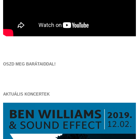
OSZD MEG BARÁTAIDDAL!
AKTUÁLIS KONCERTEK
facebook
Email:
BLOG
HÍRLEVÉLFELIRATKOZÁS
AKTUÁLIS KONCERTEK