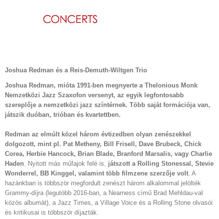
Kihagyás
View
Larger
Joshua Redman és a Reis-Demuth-Wiltgen Trio
Image
Joshua Redman, mióta 1991-ben megnyerte a Thelonious Monk
Nemzetközi Jazz Szaxofon versenyt, az egyik legfontosabb
szereplője a nemzetközi jazz színtérnek. Több saját formációja van,
játszik duóban, trióban és kvartettben.
Redman az elmúlt közel három évtizedben olyan zenészekkel
dolgozott, mint pl. Pat Metheny, Bill Frisell, Dave Brubeck, Chick
Corea, Herbie Hancock, Brian Blade, Branford Marsalis, vagy Charlie
Haden
. Nyitott más műfajok felé is,
játszott a Rolling Stonessal, Stevie
Wonderrel, BB Kinggel, valamint több filmzene szerzője volt
. A
hazánkban is többször megfordult zenészt három alkalommal jelölték
Grammy-díjra (legutóbb 2016-ban, a Nearness című Brad Mehldau-val
közös albumát), a Jazz Times, a Village Voice és a Rolling Stone olvasói
és kritikusai is többször díjazták.