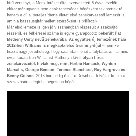
hírű versenyt, a Monk Intézet által szervezetett 8 évvel ezelőtt,
ekkor már ugyanis nem csak tehetséges bőgősként tekintettek rá,
hanem a díjjal beteljesíthette életet első zenekarvezetői lemezét is,
amin a basszusgitár mellett szerzőként is brillírozik.
Már első lemeze is igen jó visszhangban részesült a szaksajtó
részéről, és felkérései száma is egyre gyarapodott:
bekerült Pat
Metheny Unity nevű zenekarába. Az együttes új lemezének hála
2012-ben Williams is megkapta első Grammy-díját
– nem kell
hozzá nagy jóstehetség, hogy számítani lehet a folytatásra. Harminc
éves korára Ben Williamst Methenyn kívül
olyan híres
zenekarvezetők hívták meg, mint Herbie Hancock, Wynton
Marsalis, George Benson, Terence Blanchard, Roy Hargrove és
AKTUÁLIS KONCERTEK
BLOG
Benny Golson
. 2013-ban pedig ő lett a Downbeat folyóirat kritikusi
HÍRLEVÉLFELIRATKOZÁS
szavazásán a legtehetségesebb bőgős.