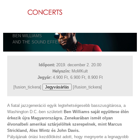
Kihagyás
BEN WILLIAMS
AND THE SOUND EFFECT
Időpont:
2019. december 2. 20.00
Helyszín:
MoMKult
Jegyár:
4.900 Ft, 6.900 Ft, 8.900 Ft
[fusion_tickera]
Jegyvásárlás
[/fusion_tickera]
A fiatal jazzgeneráció egyik legtehetségesebb basszusgitárosa, a
Washington D.C.-ben született
Ben Williams saját együttese élén
érkezik újra Magyarországra. Zenekarában ismét olyan
élvonalbeli amerikai sztárjelöltek szerepelnek, mint Marcus
Strickland, Alex Wintz és John Davis.
Pályájának óriási kezdőlökést adott, hogy megnyerte a legnagyobb