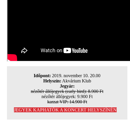
Időpont:
2019. november 10. 20.00
Helyszín:
Akvárium Klub
Jegyár:
nézőtér állójegyek (early bird): 8.900 Ft
nézőtér állójegyek: 9.900 Ft
karzat VIP: 14.900 Ft
JEGYEK KAPHATÓK A KONCERT HELYSZÍNÉN