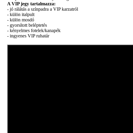
A VIP jegy tartalmazza:
- jó rálátás a színpadra a VIP karzatról
- külön italpult
- külön mosdó
- gyorsított beléptetés
- kényelmes fotelek/kanapék
- ingyenes VIP ruhatár