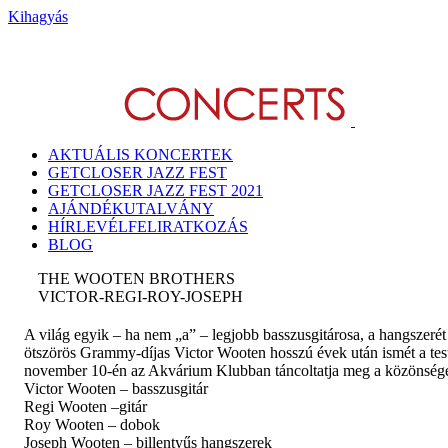
Kihagyás
AKTUÁLIS KONCERTEK
GETCLOSER JAZZ FEST
GETCLOSER JAZZ FEST 2021
AJÁNDÉKUTALVÁNY
HÍRLEVÉLFELIRATKOZÁS
BLOG
THE WOOTEN BROTHERS
VICTOR-REGI-ROY-JOSEPH
A világ egyik – ha nem „a” – legjobb basszusgitárosa, a hangszerét 
ötszörös Grammy-díjas Victor Wooten hosszú évek után ismét a tes
november 10-én az Akvárium Klubban táncoltatja meg a közönsége
Victor Wooten – basszusgitár
Regi Wooten –gitár
Roy Wooten – dobok
Joseph Wooten – billentyűs hangszerek