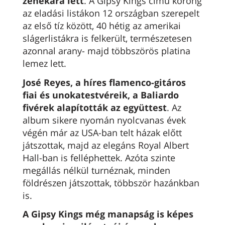
zenekara lett
. A Gipsy Kings című korong
az eladási listákon 12 országban szerepelt
az első tíz között, 40 hétig az amerikai
slágerlistákra is felkerült, természetesen
azonnal arany- majd többszörös platina
lemez lett.
José Reyes, a híres flamenco-gitáros
fiai és unokatestvéreik, a Baliardo
fivérek alapították az együttest
. Az
album sikere nyomán nyolcvanas évek
végén már az USA-ban telt házak előtt
játszottak, majd az elegáns Royal Albert
Hall-ban is felléphettek. Azóta szinte
megállás nélkül turnéznak, minden
földrészen játszottak, többször hazánkban
is.
A Gipsy Kings még manapság is képes