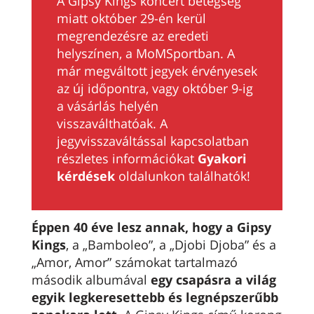
A Gipsy Kings koncert betegség
miatt október 29-én kerül
megrendezésre az eredeti
helyszínen, a MoMSportban. A
már megváltott jegyek érvényesek
az új időpontra, vagy október 9-ig
a vásárlás helyén
visszaválthatóak.
A
jegyvisszaváltással kapcsolatban
részletes információkat
Gyakori
kérdések
oldalunkon
találhatók!
Éppen 40 éve lesz annak, hogy a Gipsy
Kings
, a „Bamboleo”, a „Djobi Djoba” és a
„Amor, Amor” számokat tartalmazó
második albumával
egy csapásra a világ
egyik legkeresettebb és legnépszerűbb