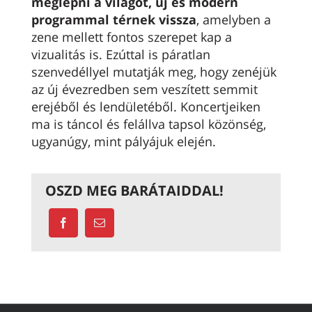
meglepni a világot, új és modern
programmal térnek vissza
, amelyben a
zene mellett fontos szerepet kap a
vizualitás is. Ezúttal is páratlan
szenvedéllyel mutatják meg, hogy zenéjük
az új évezredben sem veszített semmit
erejéből és lendületéből. Koncertjeiken
ma is táncol és felállva tapsol közönség,
ugyanúgy, mint pályájuk elején.
OSZD MEG BARÁTAIDDAL!