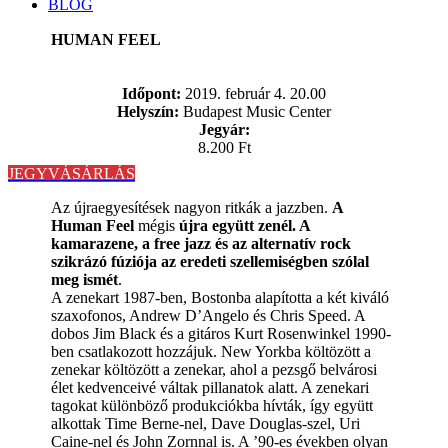
BLOG
HUMAN FEEL
Időpont:
2019. február 4. 20.00
Helyszín:
Budapest Music Center
Jegyár:
8.200 Ft
JEGYVÁSÁRLÁS
Az újraegyesítések nagyon ritkák a jazzben.
A
Human Feel
mégis
újra együtt zenél. A
kamarazene, a free jazz és az alternatív rock
szikrázó fúziója az eredeti szellemiségben szólal
meg ismét
.
A zenekart 1987-ben, Bostonba alapította a két kiváló
szaxofonos, Andrew D’Angelo és Chris Speed. A
dobos Jim Black és a gitáros Kurt Rosenwinkel 1990-
ben csatlakozott hozzájuk. New Yorkba költözött a
zenekar költözött a zenekar, ahol a pezsgő belvárosi
élet kedvenceivé váltak pillanatok alatt. A zenekari
tagokat különböző produkciókba hívták, így együtt
alkottak Time Berne-nel, Dave Douglas-szel, Uri
Caine-nel és John Zornnal is. A ’90-es években olyan