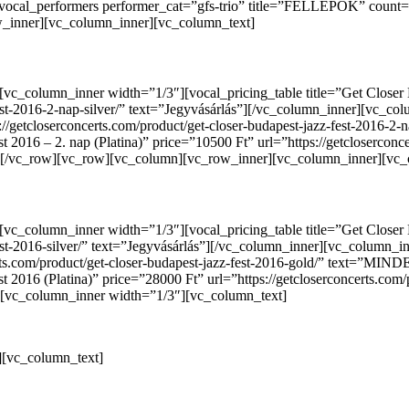
vocal_performers performer_cat=”gfs-trio” title=”FELLÉPŐK” count
_inner][vc_column_inner][vc_column_text]
nap
c_column_inner width=”1/3″][vocal_pricing_table title=”Get Closer B
fest-2016-2-nap-silver/” text=”Jegyvásárlás”][/vc_column_inner][vc_co
://getcloserconcerts.com/product/get-closer-budapest-jazz-fest-2016-
 2016 – 2. nap (Platina)” price=”10500 Ft” url=”https://getcloserconce
n][/vc_row][vc_row][vc_column][vc_row_inner][vc_column_inner][vc_
vc_column_inner width=”1/3″][vocal_pricing_table title=”Get Closer B
fest-2016-silver/” text=”Jegyvásárlás”][/vc_column_inner][vc_column_i
ncerts.com/product/get-closer-budapest-jazz-fest-2016-gold/” text=
st 2016 (Platina)” price=”28000 Ft” url=”https://getcloserconcerts.co
vc_column_inner width=”1/3″][vc_column_text]
Állójegy a földszinti nézőtérre
][vc_column_text]
Érkezési sorrendben elfoglalható ülőhely a karzat 3-7. sorában