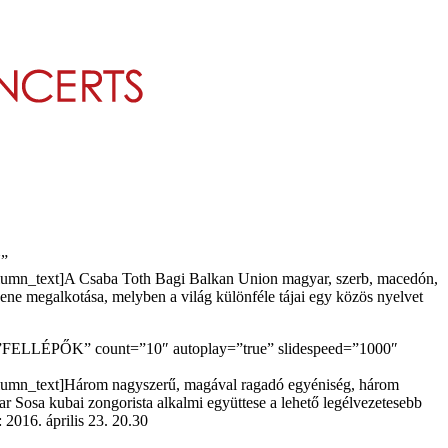
N”
text]A Csaba Toth Bagi Balkan Union magyar, szerb, macedón,
zene megalkotása, melyben a világ különféle tájai egy közös nyelvet
le=”FELLÉPŐK” count=”10″ autoplay=”true” slidespeed=”1000″
_text]Három nagyszerű, magával ragadó egyéniség, három
r Sosa kubai zongorista alkalmi együttese a lehető legélvezetesebb
2016. április 23. 20.30