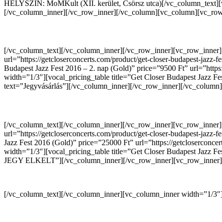
HELYSZÍN: MoMKult (XII. kerület, Csörsz utca)[/vc_column_text][
[/vc_column_inner][/vc_row_inner][/vc_column][vc_column][vc_row
Napijegyek Get Closer Budapest Jazz Fest 2016 – 2. 
[/vc_column_text][/vc_column_inner][/vc_row_inner][vc_row_inner][v
url=”https://getcloserconcerts.com/product/get-closer-budapest-jazz-
Budapest Jazz Fest 2016 – 2. nap (Gold)” price=”9500 Ft” url=”https
width=”1/3″][vocal_pricing_table title=”Get Closer Budapest Jazz Fest
text=”Jegyvásárlás”][/vc_column_inner][/vc_row_inner][/vc_colum
Fesztiváljegyek Get Closer Budapest Jazz Fest 2016
[/vc_column_text][/vc_column_inner][/vc_row_inner][vc_row_inner][
url=”https://getcloserconcerts.com/product/get-closer-budapest-jazz-
Jazz Fest 2016 (Gold)” price=”25000 Ft” url=”https://getcloserco
width=”1/3″][vocal_pricing_table title=”Get Closer Budapest Jazz Fe
JEGY ELKELT”][/vc_column_inner][/vc_row_inner][vc_row_inner][
[/vc_column_text][/vc_column_inner][vc_column_inner width=”1/3″