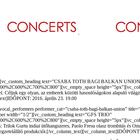
”1/2″][vc_custom_heading text=”CSABA TOTH BAGI BALKAN UNIO
%2C600%2C700%2C800″][vc_empty_space height=”5px”][vc_column_
ivel. Céljuk egy olyan, az emberek közötti hasonlóságokon alapuló világ
text]IDŐPONT: 2016. április 23. 19.00
vocal_performers performer_cat=”csaba-toth-bagi-balkan-union” tit
ner width=”1/2″][vc_custom_heading text=”GFS TRIO”
0%2C600%2C700%2C800″][vc_empty_space height=”5px”][vc_column
 Trilok Gurtu indiai ütőhangszeres, Paolo Fresu olasz trombitás és Oma
lélegzetelállító produkciót.[/vc_column_text][vc_column_text]IDŐPONT: 