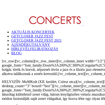
Kihagyás
AKTUÁLIS KONCERTEK
GETCLOSER JAZZ FEST
GETCLOSER JAZZ FEST 2021
AJÁNDÉKUTALVÁNY
HÍRLEVÉLFELIRATKOZÁS
BLOG
[vc_row][vc_column][vc_row_inner][vc_column_inner width=
google_fonts=”font_family:Dosis%3A200%2C300%2Cregular%2C500
bolgár, török és horvát, népzenét ötvöz a jazz és a fúziós jazz eleme
alkotva találkoznak a zenén keresztül.[/vc_column_text][vc_column_
HELYSZÍN: MoMKult (XII. kerület, Csörsz utca)[/vc_column_text][
desktop_count=”3″ boxed=”box”][/vc_column_inner][vc_column_in
google_fonts=”font_family:Dosis%3A200%2C300%2Cregular%2C50
látszólag különböző zenei világ, három lenyűgözően virtuóz muzsikus:
módon fuzionálják saját zenei világaikat, így hozva létre egy olyan 