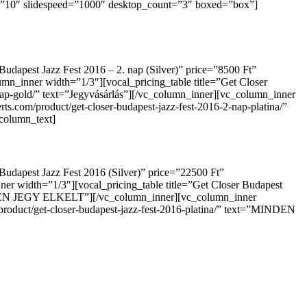
=”10″ slidespeed=”1000″ desktop_count=”3″ boxed=”box”]
udapest Jazz Fest 2016 – 2. nap (Silver)” price=”8500 Ft”
lumn_inner width=”1/3″][vocal_pricing_table title=”Get Closer
2-nap-gold/” text=”Jegyvásárlás”][/vc_column_inner][vc_column_inner
rts.com/product/get-closer-budapest-jazz-fest-2016-2-nap-platina/”
column_text]
udapest Jazz Fest 2016 (Silver)” price=”22500 Ft”
nner width=”1/3″][vocal_pricing_table title=”Get Closer Budapest
”MINDEN JEGY ELKELT”][/vc_column_inner][vc_column_inner
m/product/get-closer-budapest-jazz-fest-2016-platina/” text=”MINDEN