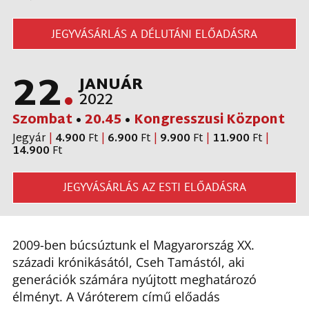
JEGYVÁSÁRLÁS A DÉLUTÁNI ELŐADÁSRA
22
.
JANUÁR
2022
Szombat
•
20.45
•
Kongresszusi Központ
Jegyár
|
4.900
Ft
|
6.900
Ft
|
9.900
Ft
|
11.900
Ft
|
14.900
Ft
JEGYVÁSÁRLÁS AZ ESTI ELŐADÁSRA
2009-ben búcsúztunk el Magyarország XX.
századi krónikásától, Cseh Tamástól, aki
generációk számára nyújtott meghatározó
élményt. A Váróterem című előadás