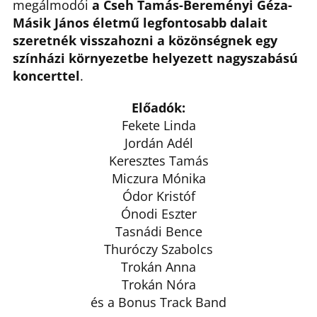
megálmodói
a Cseh Tamás-Bereményi Géza-
Másik János életmű legfontosabb dalait
szeretnék visszahozni a közönségnek egy
színházi környezetbe helyezett nagyszabású
koncerttel
.
Előadók:
Fekete Linda
Jordán Adél
Keresztes Tamás
Miczura Mónika
Ódor Kristóf
Ónodi Eszter
Tasnádi Bence
Thuróczy Szabolcs
Trokán Anna
Trokán Nóra
és a Bonus Track Band