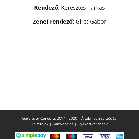
Rendező:
Keresztes Tamás
Zenei rendező:
Giret Gábor
GetCloser Concerts 2014 - 2020 |
Általános Szerződési
Feltételek
|
Adatkezelés
|
Gyakori kérdések