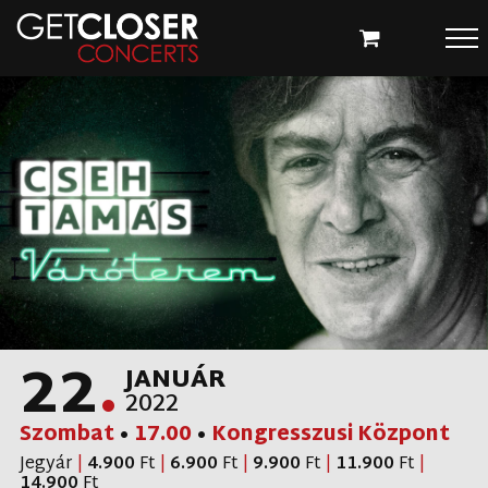
Kihagyás
CSEH TAMÁS
VÁRÓTEREM
22
.
JANUÁR
2022
Szombat
•
17.00
•
Kongresszusi Központ
Jegyár
|
4.900
Ft
|
6.900
Ft
|
9.900
Ft
|
11.900
Ft
|
14.900
Ft