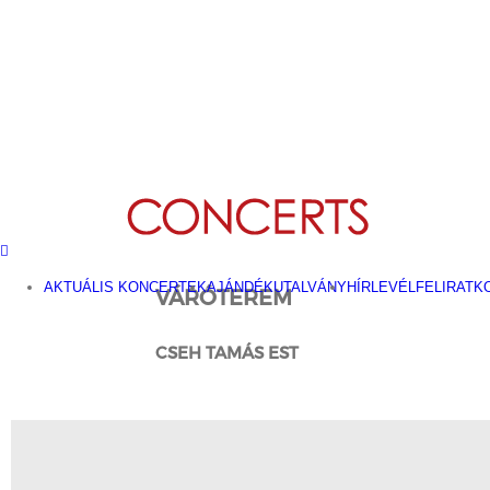
Kihagyás
AKTUÁLIS KONCERTEK
AJÁNDÉKUTALVÁNY
HÍRLEVÉLFELIRATK
VÁRÓTEREM
CSEH TAMÁS EST