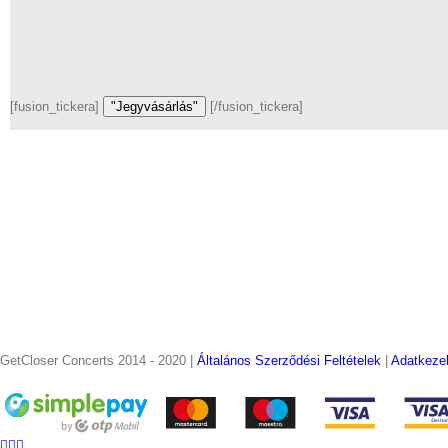
[fusion_tickera]
"Jegyvásárlás"
[/fusion_tickera]
GetCloser Concerts 2014 - 2020 |
Általános Szerződési Feltételek
|
Adatkeze
Facebook
YouTube
Email:
Instagram