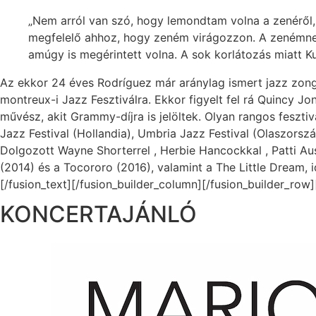
„Nem arról van szó, hogy lemondtam volna a zenéről,
megfelelő ahhoz, hogy zeném virágozzon. A zenémnek s
amúgy is megérintett volna. A sok korlátozás miatt 
Az ekkor 24 éves Rodríguez már aránylag ismert jazz zongo
montreux-i Jazz Fesztiválra. Ekkor figyelt fel rá Quincy Jo
művész, akit Grammy-díjra is jelöltek. Olyan rangos fesztiv
Jazz Festival (Hollandia), Umbria Jazz Festival (Olaszorszá
Dolgozott Wayne Shorterrel , Herbie Hancockkal , Patti Au
(2014) és a Tocororo (2016), valamint a The Little Dream, 
[/fusion_text][/fusion_builder_column][/fusion_builder_row]
KONCERTAJÁNLÓ