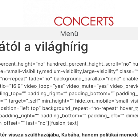
Menü
tól a világhírig
percent_height=”no” hundred_percent_height_scroll=”no” h
small-visibility,medium-visibility,large-visibility” clas
”no-repeat” fade=”no” background_parallax=”none” enable
tio=”16:9″ video_loop=”yes” video_mute=”yes” video_previ
ing_top=”” padding_right=”” padding_bottom=”” padding_le
”” target=”_self” min_height=”” hide_on_mobile=”small-visibil
ition=”left top” background_repeat=”no-repeat” hover_ty
” padding_right=”” padding_bottom=”” padding_left=”” dim
_offset=”” last=”no”][fusion_text]
tér vissza szülőhazájába, Kubába, hanem politikai mened