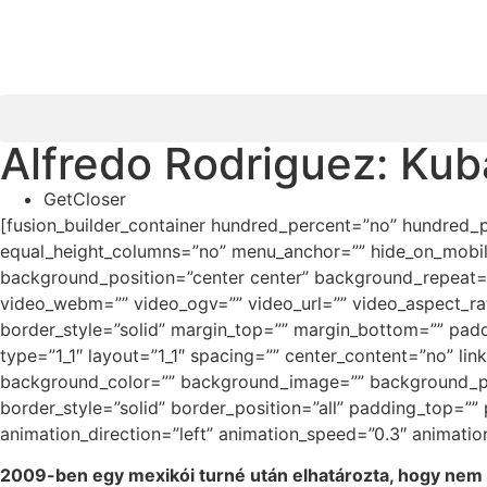
Alfredo Rodriguez: Kubá
GetCloser
[fusion_builder_container hundred_percent=”no” hundred_
equal_height_columns=”no” menu_anchor=”” hide_on_mobile=”
background_position=”center center” background_repeat=
video_webm=”” video_ogv=”” video_url=”” video_aspect_ra
border_style=”solid” margin_top=”” margin_bottom=”” padd
type=”1_1″ layout=”1_1″ spacing=”” center_content=”no” link=
background_color=”” background_image=”” background_pos
border_style=”solid” border_position=”all” padding_top=”
animation_direction=”left” animation_speed=”0.3″ animation
2009-ben egy mexikói turné után elhatározta, hogy nem 