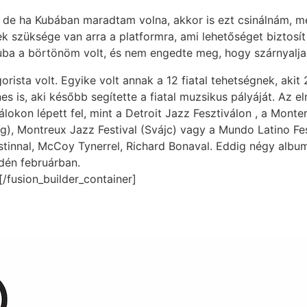
 de ha Kubában maradtam volna, akkor is ezt csinálnám, m
züksége van arra a platformra, ami lehetőséget biztosít ar
Kuba a börtönöm volt, és nem engedte meg, hogy szárnyalja
rista volt. Egyike volt annak a 12 fiatal tehetségnek, aki
nes is, aki később segítette a fiatal muzsikus pályáját. Az
álokon lépett fel, mint a Detroit Jazz Fesztiválon , a Mont
g), Montreux Jazz Festival (Svájc) vagy a Mundo Latino Fest
stinnal, McCoy Tynerrel, Richard Bonaval. Eddig négy albu
idén februárban.
[/fusion_builder_container]