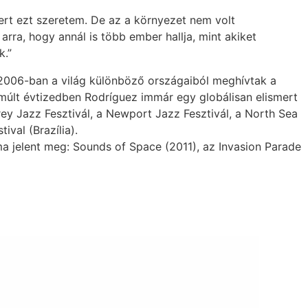
ert ezt szeretem. De az a környezet nem volt
ra, hogy annál is több ember hallja, mint akiket
k.”
t 2006-ban a világ különböző országaiból meghívtak a
 elmúlt évtizedben Rodríguez immár egy globálisan elismert
erey Jazz Fesztivál, a Newport Jazz Fesztivál, a North Sea
ival (Brazília).
ma jelent meg: Sounds of Space (2011), az Invasion Parade