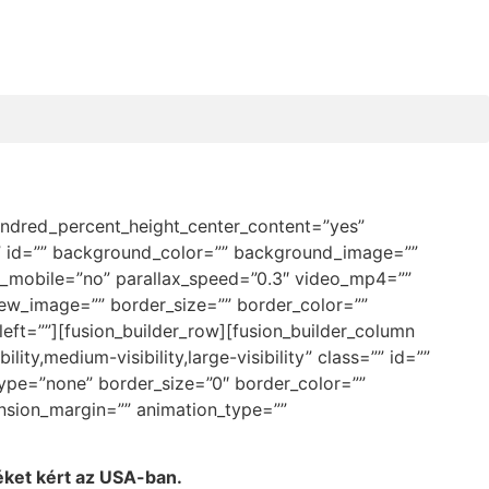
undred_percent_height_center_content=”yes”
s=”” id=”” background_color=”” background_image=””
_mobile=”no” parallax_speed=”0.3″ video_mp4=””
ew_image=”” border_size=”” border_color=””
ft=””][fusion_builder_row][fusion_builder_column
ity,medium-visibility,large-visibility” class=”” id=””
pe=”none” border_size=”0″ border_color=””
ension_margin=”” animation_type=””
éket kért az USA-ban.