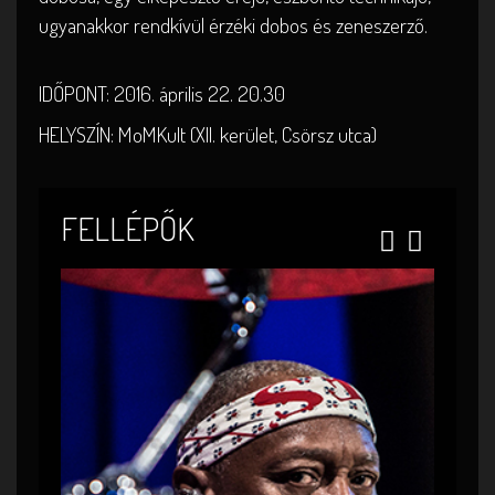
ugyanakkor rendkívül érzéki dobos és zeneszerző.
Jea
Mic
Ste
Cam
IDŐPONT: 2016. április 22. 20.30
HELYSZÍN: MoMKult (XII. kerület, Csörsz utca)
Jea
Mic
Ste
Cam
FELLÉPŐK
gitár
basszu
billen
billen