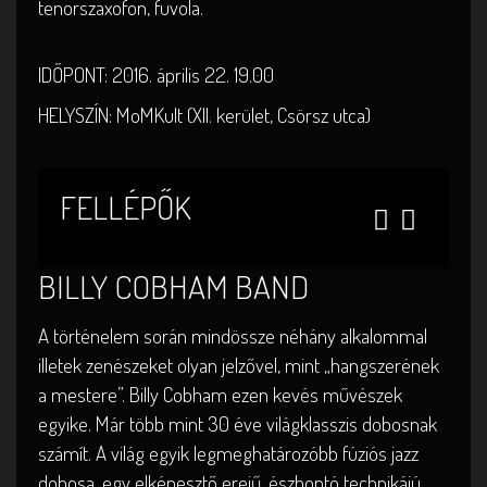
tenorszaxofon, fuvola.
IDŐPONT: 2016. április 22. 19.00
HELYSZÍN: MoMKult (XII. kerület, Csörsz utca)
FELLÉPŐK
BILLY COBHAM BAND
A történelem során mindössze néhány alkalommal
illetek zenészeket olyan jelzővel, mint „hangszerének
a mestere”. Billy Cobham ezen kevés művészek
egyike. Már több mint 30 éve világklasszis dobosnak
számít. A világ egyik legmeghatározóbb fúziós jazz
dobosa, egy elképesztő erejű, észbontó technikájú,