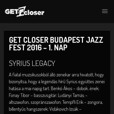
Togg
navig
GET CLOSER BUDAPEST JAZZ
FEST 2016 – 1. NAP
SYRIUS LEGACY
A fiatal muzsikusokból álló zenekar arra hivatott, hogy
bizonyítsa, hogy a legendás hírű Syrius együttes zenei
hatása a mai napig tart. Benkó Ákos – dobok, ének;
Fonay Tibor – basszusgitár; Ludányi Tamás –
altszaxofon, szopránszaxofon; Tempfli Erik – zongora,
billentyűs hangszerek; Vidákovich Izsák –